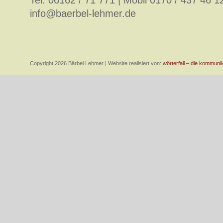
Tel. 06162 / 71 771 | Mobil 0170 / 437 46 1
info@baerbel-lehmer.de
Copyright 2026 Bärbel Lehmer | Website realisiert von:
wörterfall – die kommuni