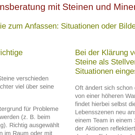
nsberatung mit Steinen und Miner
ie zum Anfassen: Situationen oder Bild
ichtige
Bei der Klärung v
.
Steine als Stellv
Situationen einge
teine verschieden
hter viel über seine
Oft ändert sich schon 
von einer höheren Wa
findet hierbei selbst 
ntergrund für Probleme
Lebensszenen neu ans
t werden (z. B. beim
einem Team in einem 
g). Richtig ausgewählt
der Aktionen reflekti
en im Raum oder mit